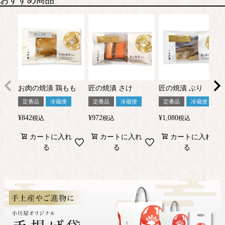
匠の焼漬 さけ
匠の焼漬 ぶり
お肉の焼漬 鶏もも
定番品
冷蔵便
定番品
冷蔵便
定番品
冷蔵便
¥
972
¥
1,080
¥
842
税込
税込
税込
カートに入れ
カートに入れ
カートに入れ
る
る
る