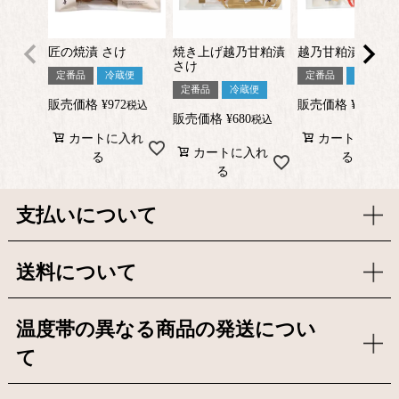
匠の焼漬 さけ
焼き上げ越乃甘粕漬
越乃甘粕漬 銀だ
さけ
定番品
冷蔵便
定番品
冷蔵便
定番品
冷蔵便
販売価格
¥
972
販売価格
¥
896
税込
税込
販売価格
¥
680
税込
カートに入れ
カートに入れ
カートに入れ
る
る
る
支払いについて
送料について
温度帯の異なる商品の発送につい
て