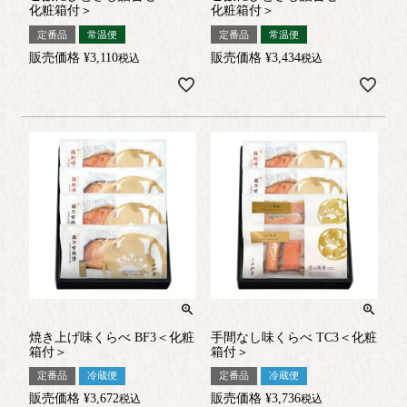
化粧箱付＞
化粧箱付＞
定番品
常温便
定番品
常温便
販売価格
¥
3,110
販売価格
¥
3,434
税込
税込
焼き上げ味くらべ BF3＜化粧
手間なし味くらべ TC3＜化粧
箱付＞
箱付＞
定番品
冷蔵便
定番品
冷蔵便
販売価格
¥
3,672
販売価格
¥
3,736
税込
税込