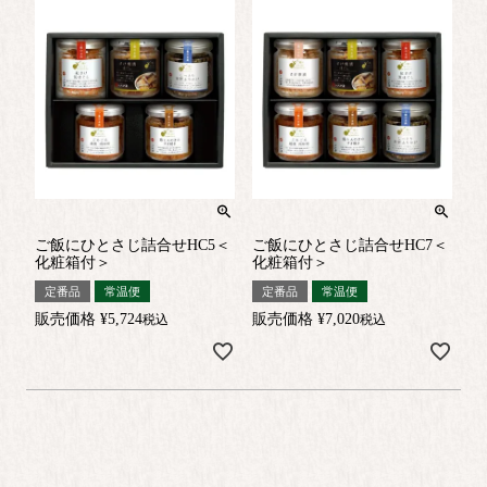
ご飯にひとさじ詰合せHC5＜
ご飯にひとさじ詰合せHC7＜
化粧箱付＞
化粧箱付＞
定番品
常温便
定番品
常温便
販売価格
¥
5,724
販売価格
¥
7,020
税込
税込