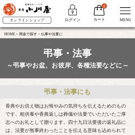
0
カート
ログイン
MENU
HOME
用途で探す
仏事や法要に
弔事・法事
～弔事やお盆、お彼岸、各種法要などに～
弔事・法事にも
香典やお供え物はお悔やみの気持ちを伝えるためのもの
です。粗供養や香典返しは葬儀や法要でいただいたご厚
志へのお礼として贈ります。
四十九日法要後の返礼品に
は、法要が無事終わったことを伝える意味も込められて