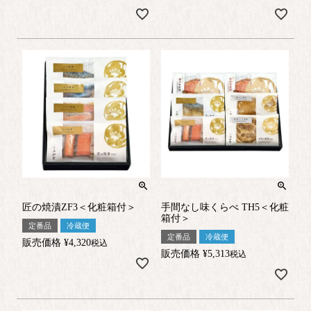
匠の焼漬ZF3＜化粧箱付＞
手間なし味くらべ TH5＜化粧
箱付＞
定番品
冷蔵便
定番品
冷蔵便
販売価格
¥
4,320
税込
販売価格
¥
5,313
税込