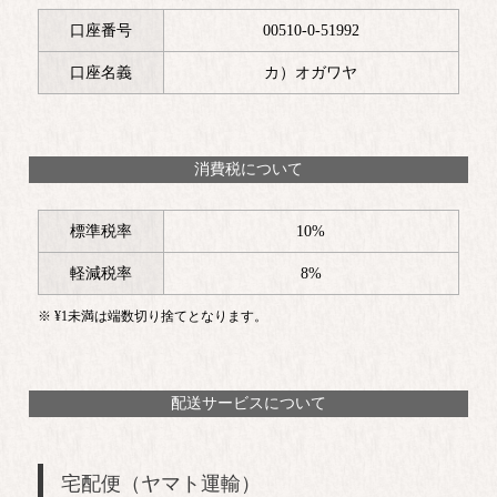
口座番号
00510-0-51992
口座名義
カ）オガワヤ
消費税について
標準税率
10%
軽減税率
8%
¥
1
未満は端数切り捨てとなります。
配送サービスについて
宅配便（ヤマト運輸）