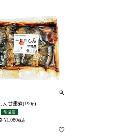
ん甘露煮(190g)
常温便
格
¥
1,080
税込