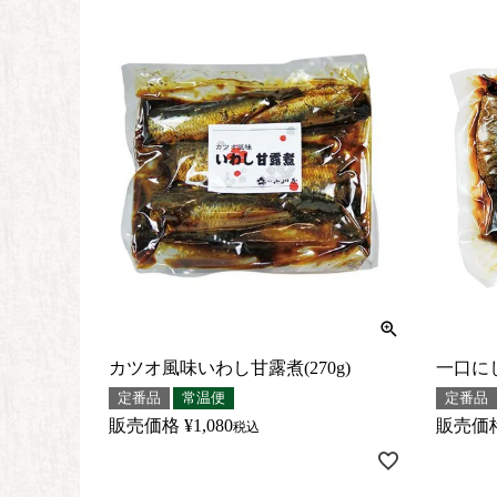
カツオ風味いわし甘露煮(270g)
一口にし
定番品
常温便
定番品
販売価格
¥
1,080
販売価
税込