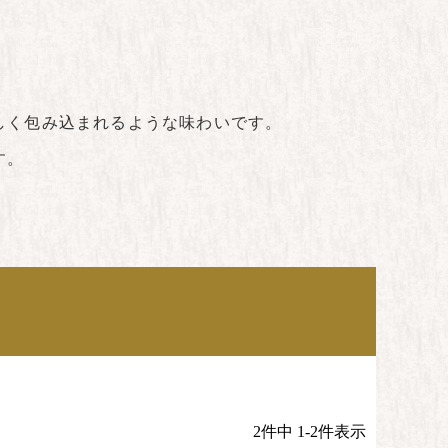
しく包み込まれるような味わいです。
す。
2
件中
1
-
2
件表示