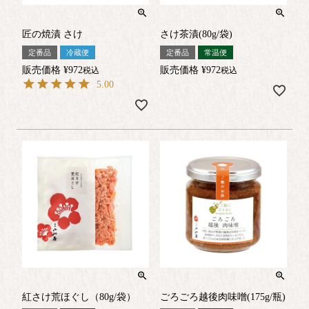
匠の焼漬 さけ
さけ茶漬(80g/袋)
定番品
冷蔵便
定番品
常温便
販売価格
¥
972
販売価格
¥
972
税込
税込
5.00
紅さけ荒ほぐし（80g/袋）
ごろごろ越後肉味噌(175g/瓶)