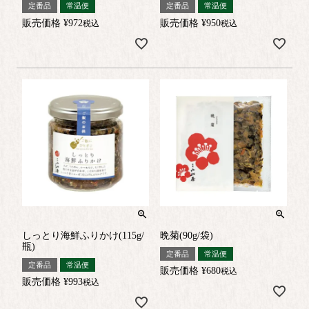
定番品
常温便
定番品
常温便
販売価格
¥
972
販売価格
¥
950
税込
税込
しっとり海鮮ふりかけ(115g/
晩菊(90g/袋)
瓶)
定番品
常温便
定番品
常温便
販売価格
¥
680
税込
販売価格
¥
993
税込