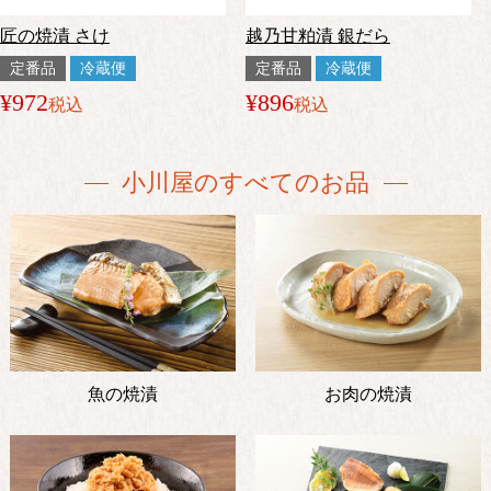
匠の焼漬 さけ
越乃甘粕漬 銀だら
定番品
冷蔵便
定番品
冷蔵便
¥
972
¥
896
税込
税込
小川屋のすべてのお品
魚の焼漬
お肉の焼漬