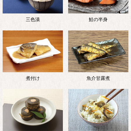
三色漬
鮭の半身
煮付け
魚介甘露煮