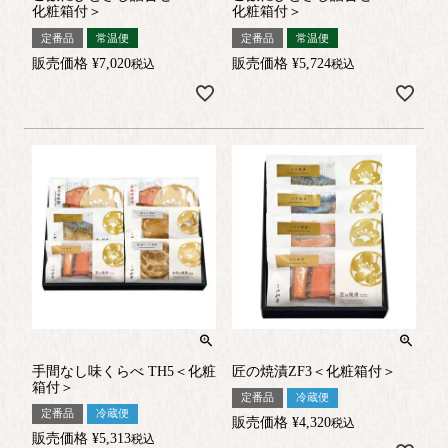
化粧箱付＞
化粧箱付＞
定番品
常温便
定番品
常温便
販売価格
¥
7,020
販売価格
¥
5,724
税込
税込
手間なし味くらべ TH5＜化粧
匠の焼漬ZF3＜化粧箱付＞
箱付＞
定番品
冷蔵便
定番品
冷蔵便
販売価格
¥
4,320
税込
販売価格
¥
5,313
税込