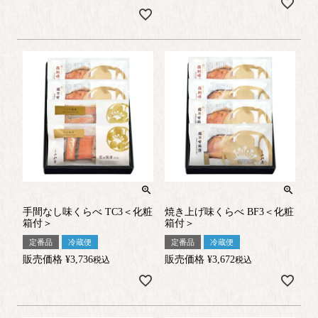
手間なし味くらべ TC3＜化粧
焼き上げ味くらべ BF3＜化粧
箱付＞
箱付＞
定番品
冷蔵便
定番品
冷蔵便
販売価格
¥
3,736
販売価格
¥
3,672
税込
税込