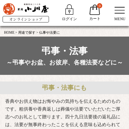
0
カート
ログイン
MENU
HOME
用途で探す
仏事や法要に
弔事・法事
～弔事やお盆、お彼岸、各種法要などに～
弔事・法事にも
香典やお供え物はお悔やみの気持ちを伝えるためのもの
です。粗供養や香典返しは葬儀や法要でいただいたご厚
志へのお礼として贈ります。
四十九日法要後の返礼品に
は、法要が無事終わったことを伝える意味も込められて