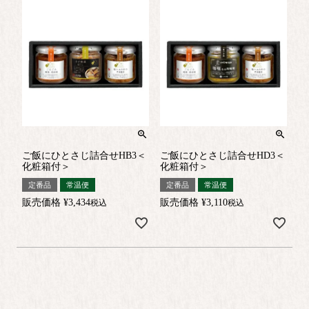
ご飯にひとさじ詰合せHB3＜
ご飯にひとさじ詰合せHD3＜
化粧箱付＞
化粧箱付＞
定番品
常温便
定番品
常温便
販売価格
¥
3,434
販売価格
¥
3,110
税込
税込