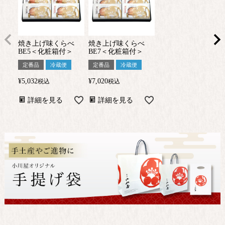
焼き上げ味くらべ
焼き上げ味くらべ
BE5＜化粧箱付＞
BE7＜化粧箱付＞
定番品
冷蔵便
定番品
冷蔵便
¥
5,032
¥
7,020
税込
税込
詳細を見る
詳細を見る