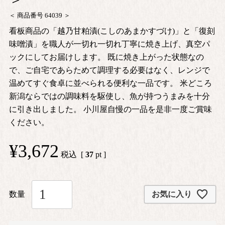
商品番号
64039
看板商品の「越乃甘粕漬(こしのあまかすづけ)」と「復刻
味噌漬」を職人が一切れ一切れ丁寧に焼き上げ、真空パ
ックにしてお届けします。 既に焼き上がった状態なの
で、ご自宅であらためて調理する必要はなく、レンジで
温めてすぐ食卓に並べられる便利な一品です。 米どころ
新潟ならではの調味料を駆使し、魚が持つうまみを十分
に引き出しました。 小川屋自慢の一品を是非一度ご賞味
ください。
¥
3,672
税込
[
37
pt ]
お気に入り