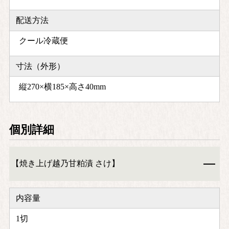
配送方法
クール冷蔵便
寸法（外形）
縦270×横185×高さ40mm
個別詳細
【焼き上げ越乃甘粕漬 さけ】
内容量
1切