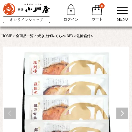
0
カート
ログイン
MENU
HOME
全商品一覧
焼き上げ味くらべ BF3＜化粧箱付＞