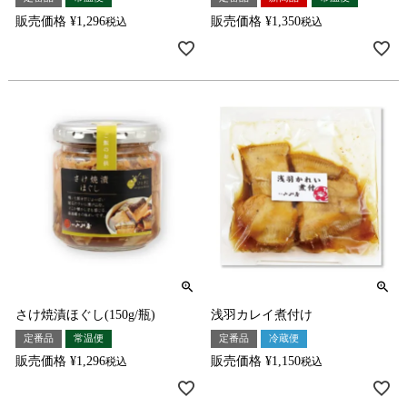
販売価格
¥
1,296
販売価格
¥
1,350
税込
税込
さけ焼漬ほぐし(150g/瓶)
浅羽カレイ煮付け
定番品
常温便
定番品
冷蔵便
販売価格
¥
1,296
販売価格
¥
1,150
税込
税込