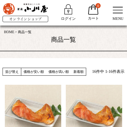
0
カート
ログイン
MENU
HOME
商品一覧
商品一覧
16
件中
1
-
16
件表示
並び替え
価格が安い順
価格が高い順
新着順