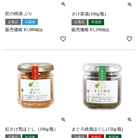
匠の焼漬 ぶり
さけ茶漬(100g/瓶)
定番品
冷蔵便
定番品
常温便
販売価格
¥
1,080
販売価格
¥
1,296
税込
税込
紅さけ荒ほぐし（100g/瓶）
まぐろ焼漬ほぐし(150g/瓶)
定番品
常温便
定番品
新商品
常温便