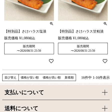
【特別品】さけハラス塩漬
【特別品】さけハラス甘粕漬
販売価格
¥
1,080
販売価格
¥
1,080
税込
税込
販売期間
販売期間
〜
2026/08/31 23:59
〜
2026/08/31 23:59
16
件中
1
-
16
件表示
並び替え
価格が安い順
価格が高い順
新着順
支払いについて
送料について