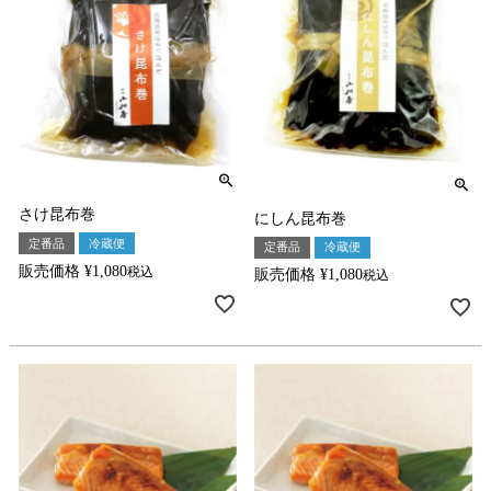
さけ昆布巻
にしん昆布巻
定番品
冷蔵便
定番品
冷蔵便
販売価格
¥
1,080
税込
販売価格
¥
1,080
税込