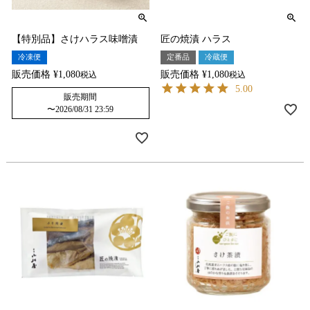
【特別品】さけハラス味噌漬
匠の焼漬 ハラス
冷凍便
定番品
冷蔵便
販売価格
¥
1,080
販売価格
¥
1,080
税込
税込
5.00
販売期間
〜
2026/08/31 23:59