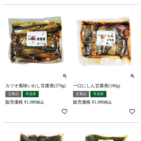
カツオ風味いわし甘露煮(270g)
一口にしん甘露煮(190g)
定番品
常温便
定番品
常温便
販売価格
¥
1,080
販売価格
¥
1,080
税込
税込