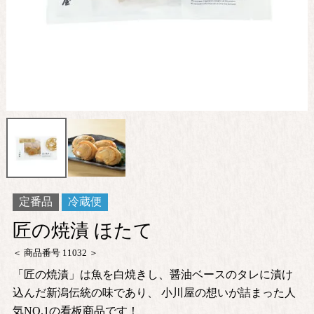
定番品
冷蔵便
匠の焼漬 ほたて
商品番号
11032
「匠の焼漬」は魚を白焼きし、醤油ベースのタレに漬け
込んだ新潟伝統の味であり、 小川屋の想いが詰まった人
気NO.1の看板商品です！