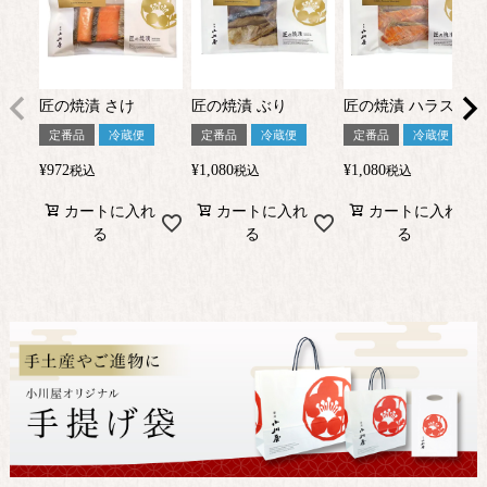
匠の焼漬 さけ
匠の焼漬 ぶり
匠の焼漬 ハラス
定番品
冷蔵便
定番品
冷蔵便
定番品
冷蔵便
¥
972
¥
1,080
¥
1,080
税込
税込
税込
カートに入れ
カートに入れ
カートに入れ
る
る
る