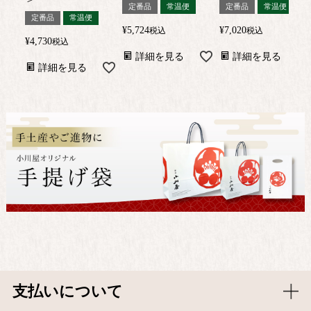
定番品
常温便
定番品
常温便
定番品
常温便
¥
5,724
¥
7,020
税込
税込
¥
4,730
税込
詳細を見る
詳細を見る
詳細を見る
支払いについて