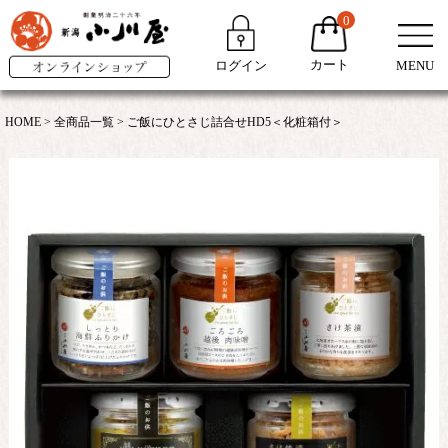
0
カート
ログイン
MENU
HOME
全商品一覧
ご飯にひとさじ詰合せHD5＜化粧箱付＞