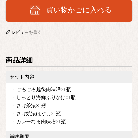
買い物かごに入れる
レビューを書く
商品詳細
セット内容
・ごろごろ越後肉味噌×1瓶
・しっとり海鮮ふりかけ×1瓶
・さけ茶漬×1瓶
・さけ焼漬ほぐし×1瓶
・カレーなる肉味噌×1瓶
賞味期限