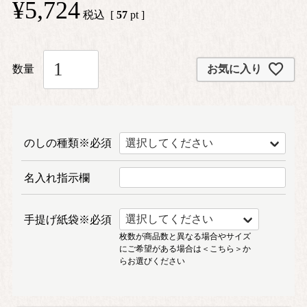
¥
5,724
税込
[
57
pt ]
お気に入り
のしの種類※必須
名入れ指示欄
手提げ紙袋※必須
枚数が商品数と異なる場合やサイズ
にご希望がある場合は
＜こちら＞
か
らお選びください