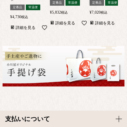
定番品
常温便
定番品
常温便
定番品
常温便
¥
5,832
¥
7,020
税込
税込
¥
4,730
税込
詳細を見る
詳細を見る
詳細を見る
支払いについて