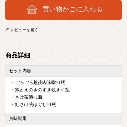
買い物かごに入れる
レビューを書く
商品詳細
セット内容
・ごろごろ越後肉味噌×1瓶
・鶏とえのきのすき焼き×1瓶
・さけ茶漬×1瓶
・紅さけ荒ほぐし×1瓶
賞味期限