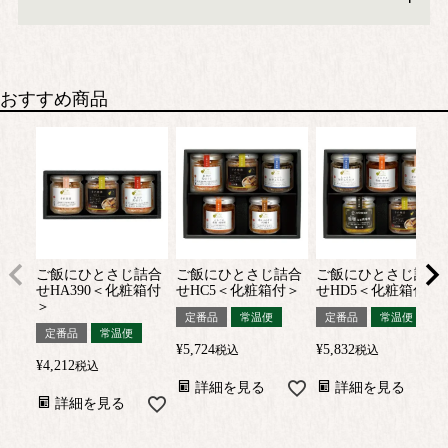
おすすめ商品
ご飯にひとさじ詰合
ご飯にひとさじ詰合
ご飯にひとさじ詰合
せHA390＜化粧箱付
せHC5＜化粧箱付＞
せHD5＜化粧箱付＞
＞
定番品
常温便
定番品
常温便
定番品
常温便
¥
5,724
¥
5,832
税込
税込
¥
4,212
税込
詳細を見る
詳細を見る
詳細を見る