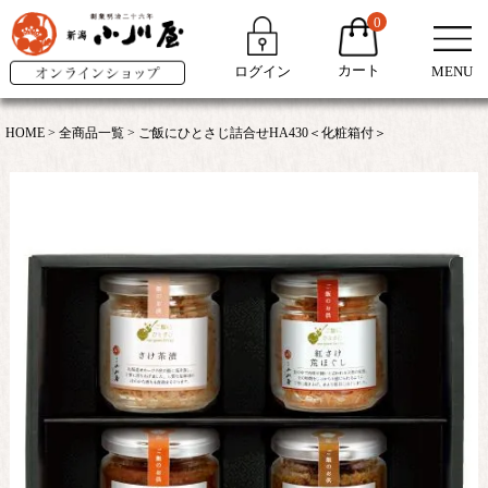
0
カート
ログイン
MENU
HOME
全商品一覧
ご飯にひとさじ詰合せHA430＜化粧箱付＞