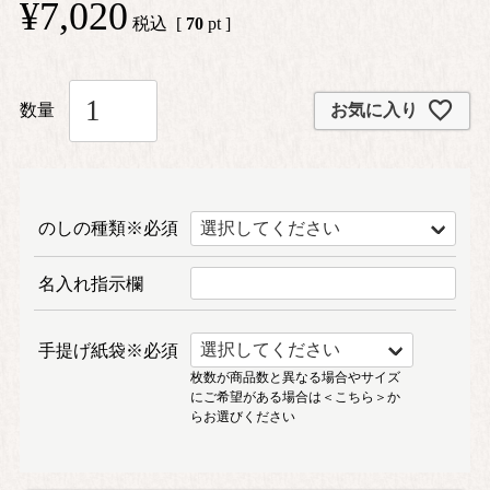
¥
7,020
税込
[
70
pt ]
お気に入り
のしの種類※必須
名入れ指示欄
手提げ紙袋※必須
枚数が商品数と異なる場合やサイズ
にご希望がある場合は
＜こちら＞
か
らお選びください