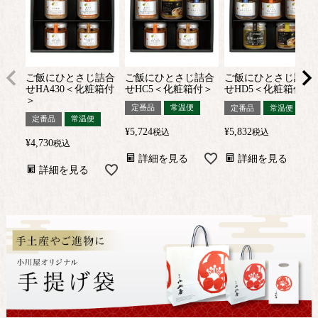
ご飯にひとさじ詰合
ご飯にひとさじ詰合
ご飯にひとさじ詰合
せHA430＜化粧箱付
せHC5＜化粧箱付＞
せHD5＜化粧箱付＞
＞
定番品
常温便
定番品
常温便
定番品
常温便
¥
5,724
¥
5,832
税込
税込
¥
4,730
税込
詳細を見る
詳細を見る
詳細を見る