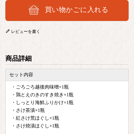
買い物かごに入れる
レビューを書く
商品詳細
セット内容
・ごろごろ越後肉味噌×1瓶
・鶏とえのきのすき焼き×1瓶
・しっとり海鮮ふりかけ×1瓶
・さけ茶漬×1瓶
・紅さけ荒ほぐし×1瓶
・さけ焼漬ほぐし×1瓶