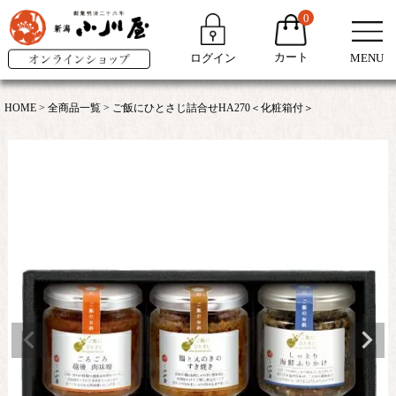
0
カート
ログイン
MENU
HOME
全商品一覧
ご飯にひとさじ詰合せHA270＜化粧箱付＞