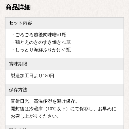
商品詳細
セット内容
・ごろごろ越後肉味噌×1瓶
・鶏とえのきのすき焼き×1瓶
・しっとり海鮮ふりかけ×1瓶
賞味期限
製造加工日より180日
保存方法
直射日光、高温多湿を避け保存。
開封後は冷蔵庫（10℃以下）にて保存し、お早めに
お召し上がりください。