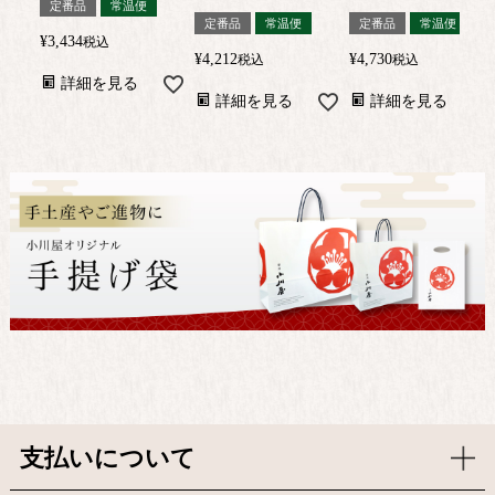
定番品
常温便
定番品
常温便
定番品
常温便
¥
3,434
税込
¥
4,212
¥
4,730
税込
税込
詳細を見る
詳細を見る
詳細を見る
支払いについて