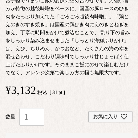
お手軽でうまいご飯のお供の詰め合わせです。力強い旨
みが特徴の越後味噌をベースに、国産の豚ロースのひき
肉をたっぷり加えてた「ごろごろ越後肉味噌」。「鶏と
えのきのすき焼き」は国産の鶏ひき肉にえのきとねぎを
加え、丁寧に時間をかけて煮込むことで、 割り下の旨み
をしっかり染み込ませました「しっとり海鮮ふりかけ」
は、えび、ちりめん、かつおなど、たくさんの海の幸を
混ぜ合わせ、こだわり調味料でしっかり甘じょっぱく仕
上げたふりかけです。そのままご飯にのせて楽しむだけ
でなく、アレンジ次第で楽しみ方の幅も無限大です。
¥
3,132
税込
[
31
pt ]
お気に入り