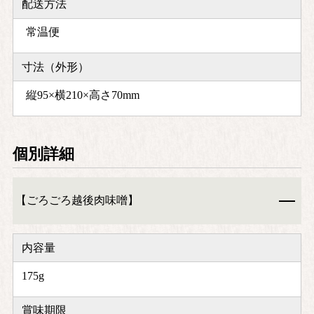
配送方法
常温便
寸法（外形）
縦95×横210×高さ70mm
個別詳細
【ごろごろ越後肉味噌】
内容量
175g
賞味期限