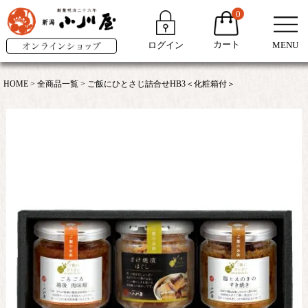
0
カート
ログイン
MENU
HOME
全商品一覧
ご飯にひとさじ詰合せHB3＜化粧箱付＞