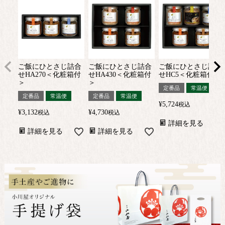
ご飯にひとさじ詰合
ご飯にひとさじ詰合
ご飯にひとさじ詰合
せHA270＜化粧箱付
せHA430＜化粧箱付
せHC5＜化粧箱付＞
＞
＞
定番品
常温便
定番品
常温便
定番品
常温便
¥
5,724
税込
¥
3,132
¥
4,730
税込
税込
詳細を見る
詳細を見る
詳細を見る