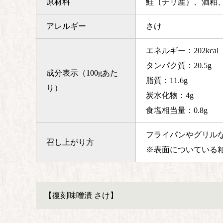
原材料
鮭（チリ産）、酒粕
アレルギー
さけ
エネルギー：202kcal
タンパク質：20.5g
成分表示（100gあた
脂質：11.6g
り）
炭水化物：4g
食塩相当量：0.8g
フライパンやグリル
召し上がり方
※表面についている
【復刻味噌漬 さけ】