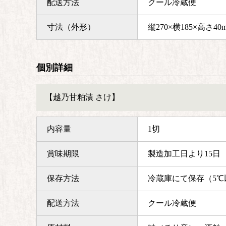
配送方法
クール冷蔵便
寸法（外形）
縦270×横185×高さ40
個別詳細
【越乃甘粕漬 さけ】
内容量
1切
賞味期限
製造加工日より15日
保存方法
冷蔵庫にて保存（5℃
配送方法
クール冷蔵便