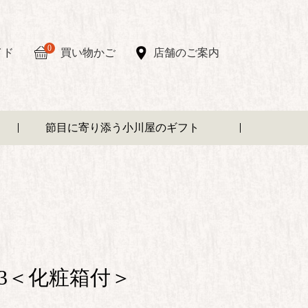
0
イド
買い物かご
店舗のご案内
節目に寄り添う小川屋のギフト
F3＜化粧箱付＞