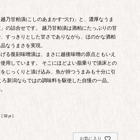
越乃甘粕漬(こしのあまかすづけ)」と、濃厚なうま
」の詰合せです。 越乃甘粕漬は酒粕にたっぷりの甘
で、すっきりとした甘さでありながら、ほのかな酒粕
上品なうまさを実現。
あげる復刻味噌漬は、まさに越後味噌の原点ともいえ
使用しています。 そこにほどよい脂乗りで漬床との
鮭をじっくりと漬け込み、魚が持つうまみも十分に引
ころ新潟ならではの調味料を駆使した自慢の一品。
い。
[
32
pt ]
お気に入り