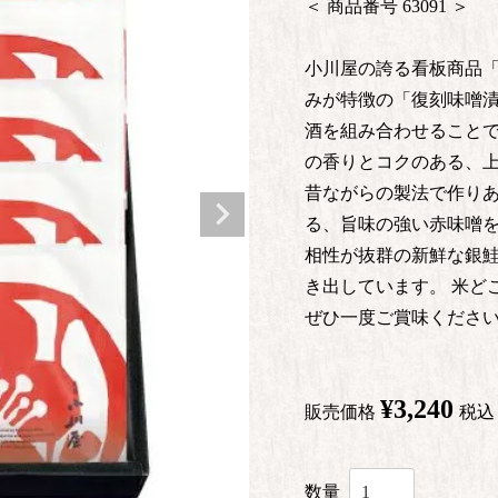
商品番号
63091
小川屋の誇る看板商品「
みが特徴の「復刻味噌漬
酒を組み合わせること
の香りとコクのある、
昔ながらの製法で作り
る、旨味の強い赤味噌を
相性が抜群の新鮮な銀
き出しています。 米ど
ぜひ一度ご賞味くださ
¥
3,240
販売価格
税込