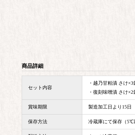
商品詳細
・越乃甘粕漬 さけ×3
セット内容
・復刻味噌漬 さけ×2
賞味期限
製造加工日より15日
保存方法
冷蔵庫にて保存（5℃