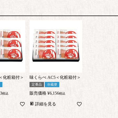
3＜化粧箱付＞
味くらべ AC5＜化粧箱付＞
便
定番品
冷蔵便
23
販売価格
¥
6,156
税込
税込
詳細を見る