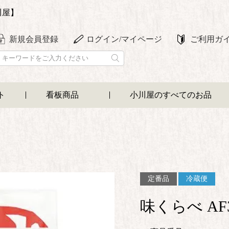
川屋】
新規会員登録
ログイン/マイページ
ご利用ガ
ト
看板商品
小川屋のすべてのお品
定番品
冷蔵便
味くらべ A