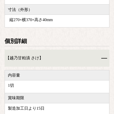
寸法（外形）
縦270×横370×高さ40mm
個別詳細
【越乃甘粕漬 さけ】
内容量
1切
賞味期限
製造加工日より15日