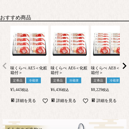
おすすめ商品
味くらべ AE5＜化粧
味くらべ AE6＜化粧
味くらべ AE8＜化粧
箱付＞
箱付＞
箱付＞
定番品
冷蔵便
定番品
冷蔵便
定番品
冷蔵便
¥
5,443
¥
6,436
¥
8,229
税込
税込
税込
詳細を見る
詳細を見る
詳細を見る