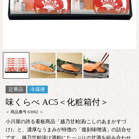
定番品
冷蔵便
味くらべ AC5＜化粧箱付＞
商品番号
63062
小川屋の誇る看板商品「越乃甘粕漬(こしのあまかすづ
け)」と、濃厚なうまみが特徴の「復刻味噌漬」の詰合せ
です。 越乃甘粕漬は酒粕にたっぷりの甘酒を組み合わせ