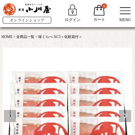
0
カート
ログイン
MENU
HOME
全商品一覧
味くらべ AC5＜化粧箱付＞