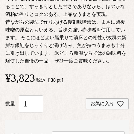
ることで、すっきりとした甘さでありながら、ほのかな
酒粕の香りとコクのある、上品なうまさを実現。
昔ながらの製法で作りあげる復刻味噌漬は、まさに越後
味噌の原点ともいえる、旨味の強い赤味噌を使用してい
ます。 そこにほどよい脂乗りで漬床との相性が抜群の新
鮮な銀鮭をじっくりと漬け込み、魚が持つうまみも十分
に引き出しています。 米どころ新潟ならではの調味料を
駆使した自慢の一品。 ぜひ一度ご賞味ください。
¥
3,823
税込
[
38
pt ]
お気に入り