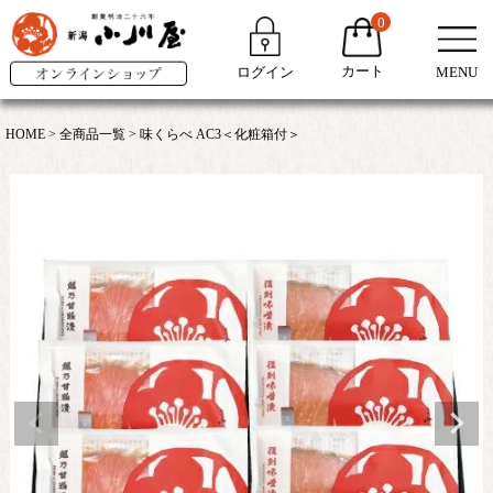
0
カート
ログイン
MENU
HOME
全商品一覧
味くらべ AC3＜化粧箱付＞