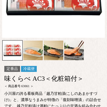
定番品
冷蔵便
味くらべ AC3＜化粧箱付＞
商品番号
63061
小川屋の誇る看板商品「越乃甘粕漬(こしのあまかすづ
け)」と、濃厚なうまみが特徴の「復刻味噌漬」の詰合せ
です。 越乃甘粕漬は酒粕にたっぷりの甘酒を組み合わせ