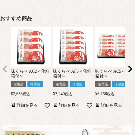
おすすめ商品
味くらべ AC2＜化粧
味くらべ AF3＜化粧
味くらべ AC5＜化粧
箱付＞
箱付＞
箱付＞
定番品
冷蔵便
定番品
冷蔵便
定番品
冷蔵便
¥
2,656
¥
3,240
¥
6,156
税込
税込
税込
詳細を見る
詳細を見る
詳細を見る