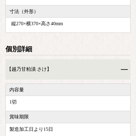
寸法（外形）
縦270×横370×高さ40mm
個別詳細
【越乃甘粕漬 さけ】
内容量
1切
賞味期限
製造加工日より15日