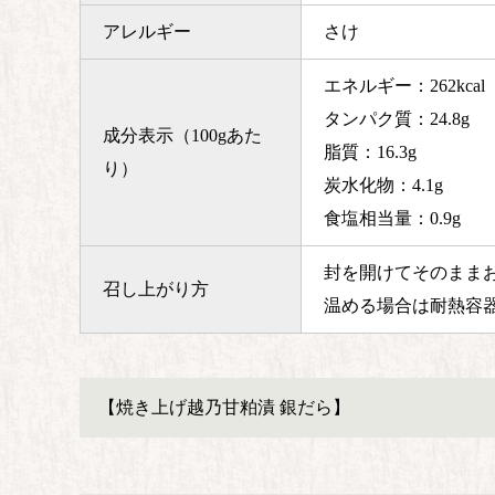
アレルギー
さけ
エネルギー：262kcal
タンパク質：24.8g
成分表示（100gあた
脂質：16.3g
り）
炭水化物：4.1g
食塩相当量：0.9g
封を開けてそのまま
召し上がり方
温める場合は耐熱容
【焼き上げ越乃甘粕漬 銀だら】