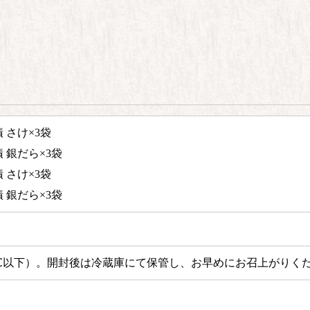
 さけ×3袋
 銀だら×3袋
 さけ×3袋
 銀だら×3袋
℃以下）。
開封後は冷蔵庫にて保管し、お早めにお召上がりく