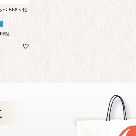
べ BE8＜化
便
80
税込