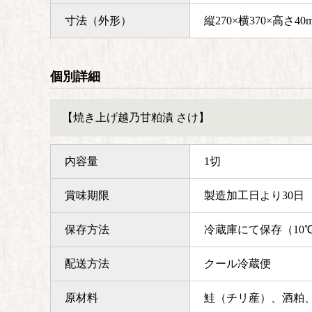
寸法（外形）
縦270×横370×高さ40
個別詳細
【焼き上げ越乃甘粕漬 さけ】
内容量
1切
賞味期限
製造加工日より30日
保存方法
冷蔵庫にて保存（10
配送方法
クール冷蔵便
原材料
鮭（チリ産）、酒粕