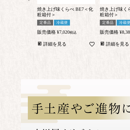
焼き上げ味くらべ BE7＜化
焼き上げ味くら
粧箱付＞
粧箱付＞
定番品
冷蔵便
定番品
冷蔵
販売価格
¥
7,020
販売価格
¥
8,3
税込
詳細を見る
詳細を見る