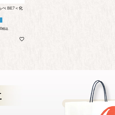
べ BE7＜化
便
20
税込