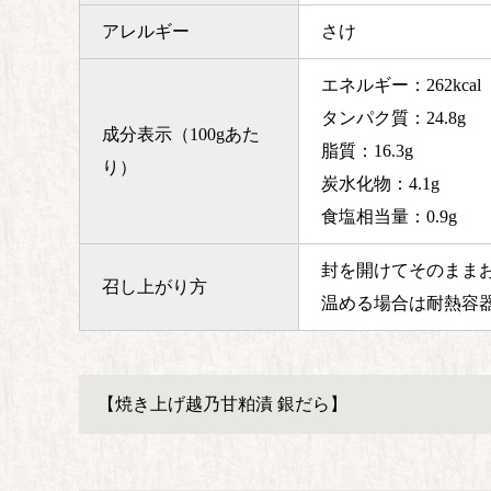
アレルギー
さけ
エネルギー：262kcal
タンパク質：24.8g
成分表示（100gあた
脂質：16.3g
り）
炭水化物：4.1g
食塩相当量：0.9g
封を開けてそのまま
召し上がり方
温める場合は耐熱容
【焼き上げ越乃甘粕漬 銀だら】