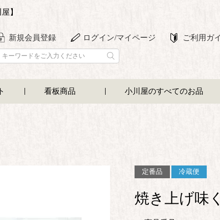
川屋】
新規会員登録
ログイン/マイページ
ご利用ガ
ト
看板商品
小川屋のすべてのお品
定番品
冷蔵便
焼き上げ味く