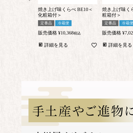
焼き上げ味くらべ BE10＜
焼き上げ味くら
化粧箱付＞
粧箱付＞
定番品
冷蔵便
定番品
冷蔵
販売価格
¥
10,368
販売価格
¥
7,0
税込
詳細を見る
詳細を見る