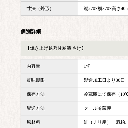
寸法（外形）
縦270×横370×高さ40
個別詳細
【焼き上げ越乃甘粕漬 さけ】
内容量
1切
賞味期限
製造加工日より30日
保存方法
冷蔵庫にて保存（10
配送方法
クール冷蔵便
原材料
鮭（チリ産）、酒粕