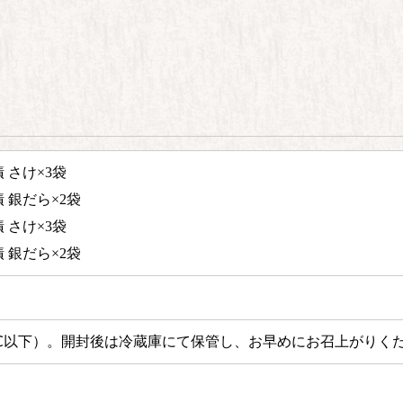
 さけ×3袋
 銀だら×2袋
 さけ×3袋
 銀だら×2袋
℃以下）。
開封後は冷蔵庫にて保管し、お早めにお召上がりく