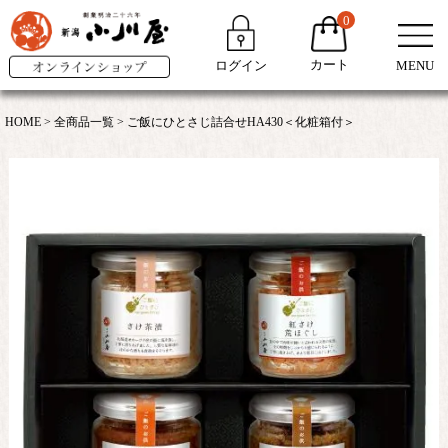
0
カート
ログイン
MENU
HOME
全商品一覧
ご飯にひとさじ詰合せHA430＜化粧箱付＞