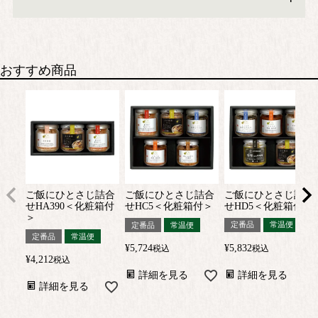
おすすめ商品
ご飯にひとさじ詰合
ご飯にひとさじ詰合
ご飯にひとさじ詰合
せHA390＜化粧箱付
せHC5＜化粧箱付＞
せHD5＜化粧箱付＞
＞
定番品
常温便
定番品
常温便
定番品
常温便
¥
5,724
¥
5,832
税込
税込
¥
4,212
税込
詳細を見る
詳細を見る
詳細を見る