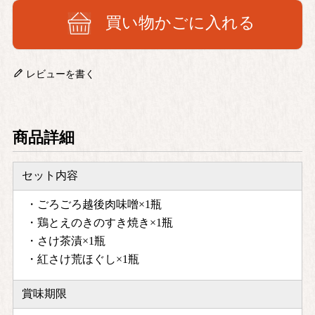
買い物かごに入れる
レビューを書く
商品詳細
セット内容
・ごろごろ越後肉味噌×1瓶
・鶏とえのきのすき焼き×1瓶
・さけ茶漬×1瓶
・紅さけ荒ほぐし×1瓶
賞味期限