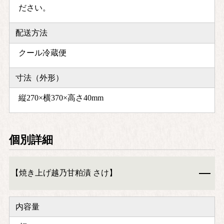
ださい。
配送方法
クール冷蔵便
寸法（外形）
縦270×横370×高さ40mm
個別詳細
【焼き上げ越乃甘粕漬 さけ】
内容量