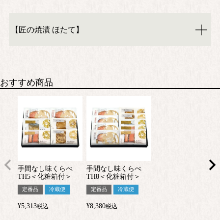
【匠の焼漬 ほたて】
おすすめ商品
手間なし味くらべ
手間なし味くらべ
TH5＜化粧箱付＞
TH8＜化粧箱付＞
定番品
冷蔵便
定番品
冷蔵便
¥
5,313
¥
8,380
税込
税込