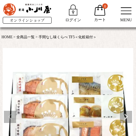
0
カート
ログイン
MENU
HOME
全商品一覧
手間なし味くらべ TF5＜化粧箱付＞