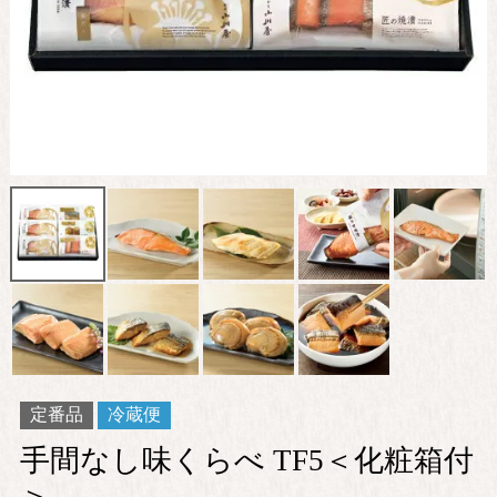
定番品
冷蔵便
手間なし味くらべ TF5＜化粧箱付
＞