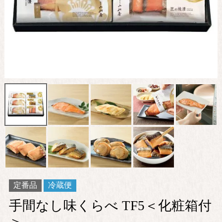
定番品
冷蔵便
手間なし味くらべ TF5＜化粧箱付
＞