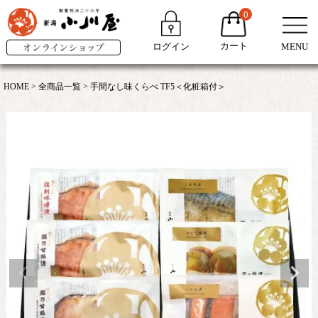
0
カート
ログイン
MENU
HOME
全商品一覧
手間なし味くらべ TF5＜化粧箱付＞