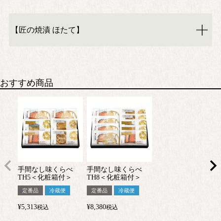
【匠の焼漬 ほたて】
おすすめ商品
手間なし味くらべ
手間なし味くらべ
TH5＜化粧箱付＞
TH8＜化粧箱付＞
定番品
冷蔵便
定番品
冷蔵便
¥
5,313
¥
8,380
税込
税込