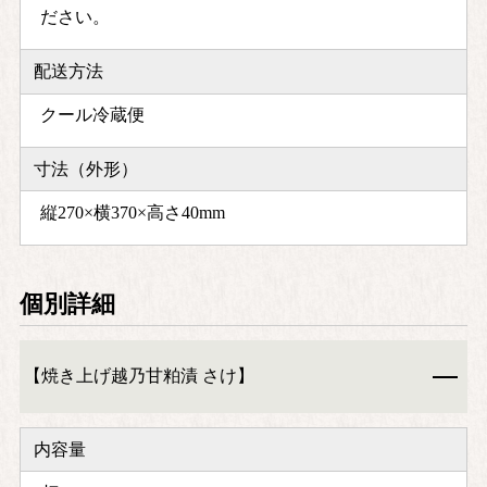
ださい。
配送方法
クール冷蔵便
寸法（外形）
縦270×横370×高さ40mm
個別詳細
【焼き上げ越乃甘粕漬 さけ】
内容量