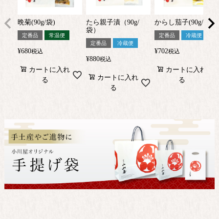
晩菊(90g/袋)
たら親子漬（90g/
からし茄子(90g/袋)
袋）
定番品
常温便
定番品
冷蔵便
定番品
冷蔵便
¥
680
¥
702
税込
税込
¥
880
税込
カートに入れ
カートに入れ
カートに入れ
る
る
る