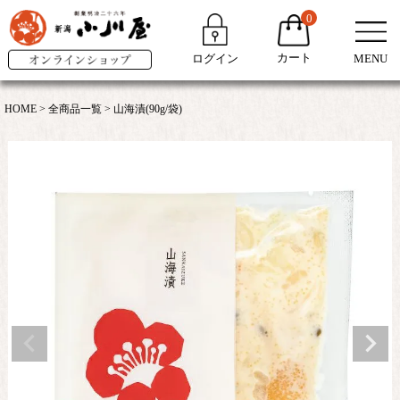
0
カート
ログイン
MENU
HOME
全商品一覧
山海漬(90g/袋)