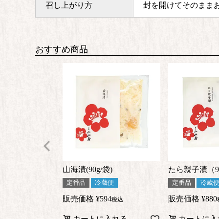
召し上がり方
封を開けてそのまま
おすすめ商品
山海漬(90g/袋)
たら親子漬（90
定番品
冷蔵便
定番品
冷蔵
販売価格
¥
594
販売価格
¥
880
税込
カートに入れる
カートに入