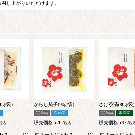
お召し上がりいただけます。
g/袋）
からし茄子(90g/袋)
さけ茶漬(80g/袋)
便
定番品
冷蔵便
定番品
常温便
販売価格
¥
702
販売価格
¥
972
税込
税込
税
れる
カートに入れる
カートに入れ