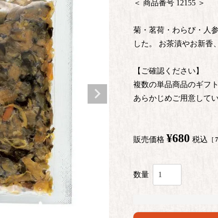
商品番号
12155
菊・茗荷・わらび・人
した。 お茶漬やお新香
【ご確認ください】
複数の単品商品のギフ
あらかじめご用意して
¥
680
販売価格
税込
[
7