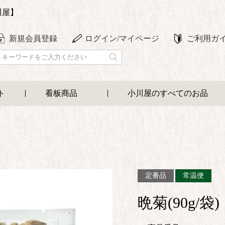
川屋】
新規会員登録
ログイン/マイページ
ご利用ガ
ト
看板商品
小川屋のすべてのお品
定番品
常温便
晩菊(90g/袋)