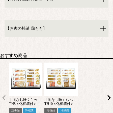
【お肉の焼漬 鶏もも】
おすすめ商品
手間なし味くらべ
手間なし味くらべ
TH8＜化粧箱付＞
TH10＜化粧箱付＞
定番品
冷蔵便
定番品
冷蔵便