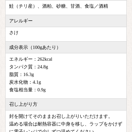
鮭（チリ産）、酒粕、砂糖、甘酒、食塩／酒精
アレルギー
さけ
成分表示（100gあたり）
エネルギー：262kcal
タンパク質：24.8g
脂質：16.3g
炭水化物：4.1g
食塩相当量：0.9g
召し上がり方
封を開けてそのままお召し上がりいただけます。
温める場合は耐熱容器に中身を移し、ラップをかけず
に電子レンジで少しずつ温めてください。