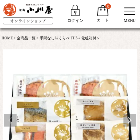
0
カート
ログイン
MENU
HOME
全商品一覧
手間なし味くらべ TH5＜化粧箱付＞