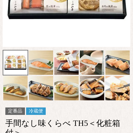
定番品
冷蔵便
手間なし味くらべ TH5＜化粧箱
付＞