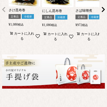
さけ昆布巻
さば味噌煮
にしん昆布巻
定番品
冷蔵便
定番品
冷蔵便
定番品
冷蔵便
¥
1,080
税込
¥
972
¥
1,080
税込
税込
カートに入れ
カートに入れ
カートに入れ
る
る
る