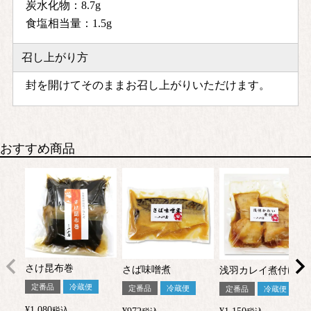
炭水化物：8.7g
食塩相当量：1.5g
召し上がり方
封を開けてそのままお召し上がりいただけます。
おすすめ商品
さけ昆布巻
さば味噌煮
浅羽カレイ煮付け
定番品
冷蔵便
定番品
冷蔵便
定番品
冷蔵便
¥
1,080
税込