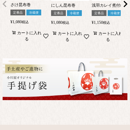
さけ昆布巻
にしん昆布巻
浅羽カレイ煮付け
定番品
冷蔵便
定番品
冷蔵便
定番品
冷蔵便
¥
1,080
税込
¥
1,080
¥
1,150
税込
税込
カートに入れ
カートに入れ
カートに入れ
る
る
る