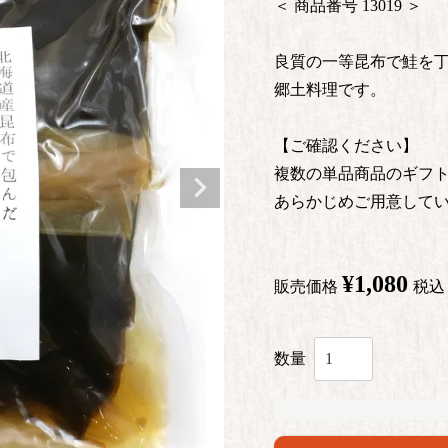
商品番号
13019
良質の一等昆布で鮭を
郷土料理です。
【ご確認ください】
複数の単品商品のギフ
あらかじめご用意して
¥
1,080
販売価格
税込