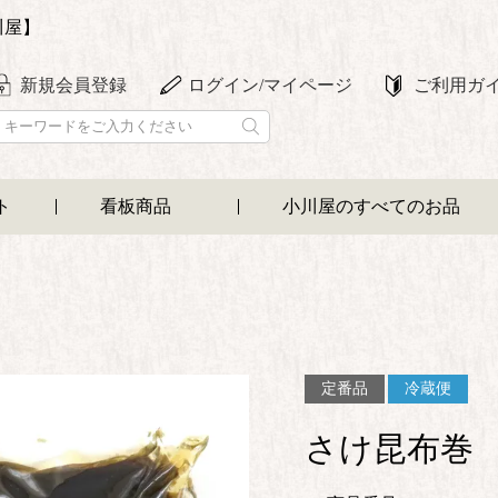
川屋】
新規会員登録
ログイン/マイページ
ご利用ガ
ト
看板商品
小川屋のすべてのお品
定番品
冷蔵便
さけ昆布巻