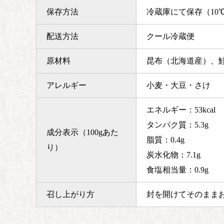
保存方法
冷蔵庫にて保存（10
配送方法
クール冷蔵便
原材料
昆布（北海道産）、
アレルギー
小麦・大豆・さけ
エネルギー：53kcal
タンパク質：5.3g
成分表示（100gあた
脂質：0.4g
り）
炭水化物：7.1g
食塩相当量：0.9g
召し上がり方
封を開けてそのまま