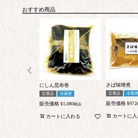
おすすめ商品
さば味噌煮
にしん昆布巻
定番品
冷蔵
定番品
冷蔵便
販売価格
¥
972
販売価格
¥
1,080
税込
カートに入
カートに入れる