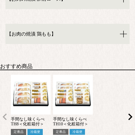
【お肉の焼漬 鶏もも】
おすすめ商品
手間なし味くらべ
手間なし味くらべ
TH8＜化粧箱付＞
TH10＜化粧箱付＞
定番品
冷蔵便
定番品
冷蔵便