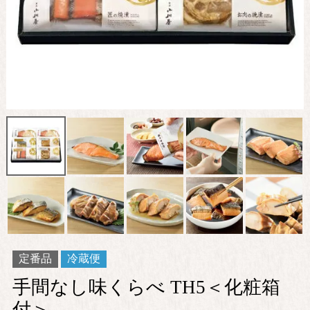
定番品
冷蔵便
手間なし味くらべ TH5＜化粧箱
付＞