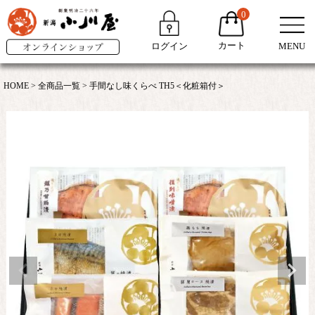
0
カート
ログイン
MENU
HOME
全商品一覧
手間なし味くらべ TH5＜化粧箱付＞