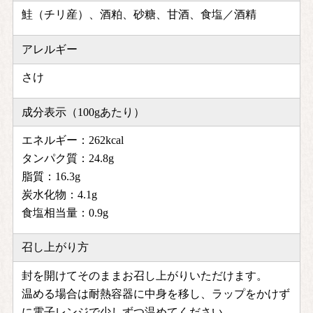
鮭（チリ産）、酒粕、砂糖、甘酒、食塩／酒精
アレルギー
さけ
成分表示（100gあたり）
エネルギー：262kcal
タンパク質：24.8g
脂質：16.3g
炭水化物：4.1g
食塩相当量：0.9g
召し上がり方
封を開けてそのままお召し上がりいただけます。
温める場合は耐熱容器に中身を移し、ラップをかけず
に電子レンジで少しずつ温めてください。