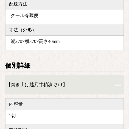
配送方法
クール冷蔵便
寸法（外形）
縦270×横370×高さ40mm
個別詳細
【焼き上げ越乃甘粕漬 さけ】
内容量
1切