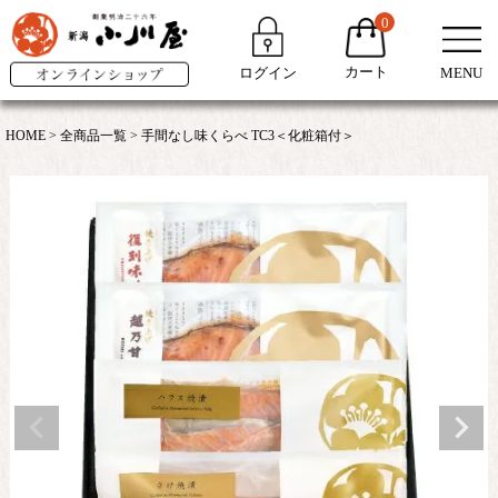
0
カート
ログイン
MENU
HOME
全商品一覧
手間なし味くらべ TC3＜化粧箱付＞