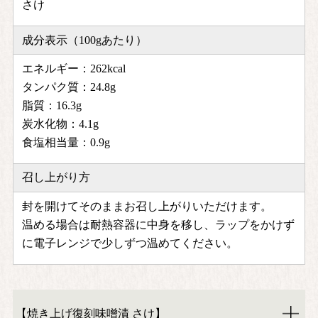
さけ
成分表示（100gあたり）
エネルギー：262kcal
タンパク質：24.8g
脂質：16.3g
炭水化物：4.1g
食塩相当量：0.9g
召し上がり方
封を開けてそのままお召し上がりいただけます。
温める場合は耐熱容器に中身を移し、ラップをかけず
に電子レンジで少しずつ温めてください。
【焼き上げ復刻味噌漬 さけ】