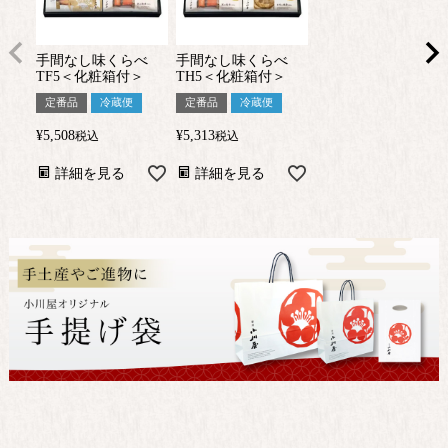
手間なし味くらべ
手間なし味くらべ
TF5＜化粧箱付＞
TH5＜化粧箱付＞
定番品
冷蔵便
定番品
冷蔵便
¥
5,508
¥
5,313
税込
税込
詳細を見る
詳細を見る