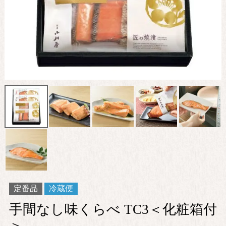
定番品
冷蔵便
手間なし味くらべ TC3＜化粧箱付
＞