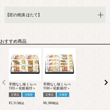
【匠の焼漬 ほたて】
おすすめ商品
手間なし味くらべ
手間なし味くらべ
TH5＜化粧箱付＞
TH8＜化粧箱付＞
定番品
冷蔵便
定番品
冷蔵便
¥
5,313
¥
8,380
税込
税込