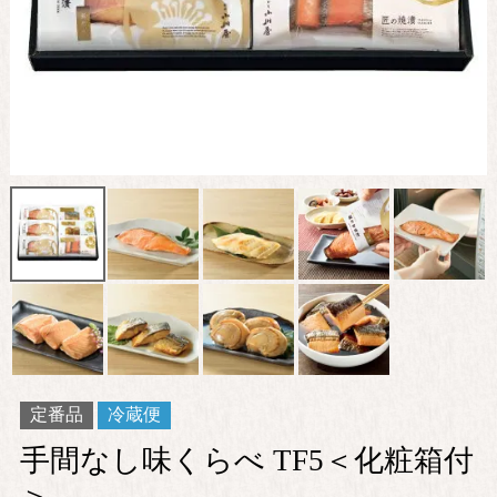
定番品
冷蔵便
手間なし味くらべ TF5＜化粧箱付
＞