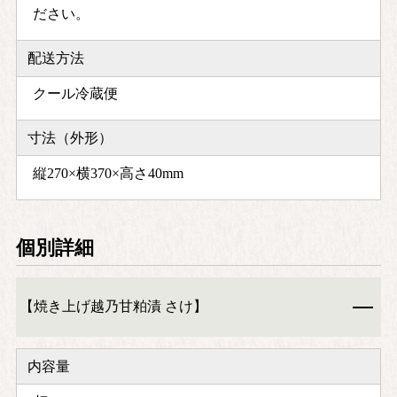
ださい。
配送方法
クール冷蔵便
寸法（外形）
縦270×横370×高さ40mm
個別詳細
【焼き上げ越乃甘粕漬 さけ】
内容量