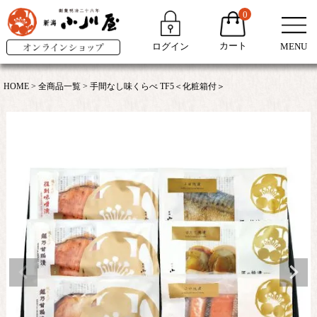
0
カート
ログイン
MENU
HOME
全商品一覧
手間なし味くらべ TF5＜化粧箱付＞