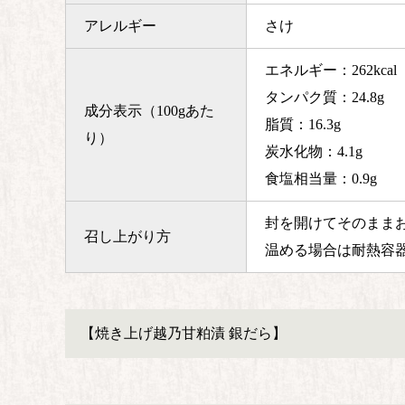
アレルギー
さけ
エネルギー：262kcal
タンパク質：24.8g
成分表示（100gあた
脂質：16.3g
り）
炭水化物：4.1g
食塩相当量：0.9g
封を開けてそのまま
召し上がり方
温める場合は耐熱容
【焼き上げ越乃甘粕漬 銀だら】