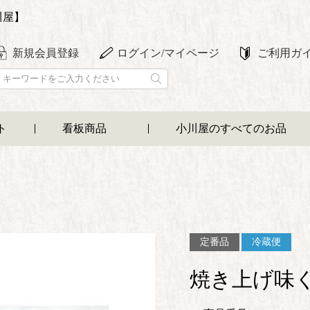
川屋】
新規会員登録
ログイン/マイページ
ご利用ガ
ト
看板商品
小川屋のすべてのお品
定番品
冷蔵便
焼き上げ味く