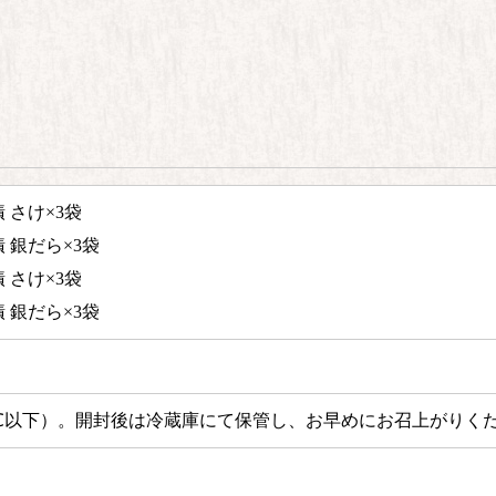
 さけ×3袋
 銀だら×3袋
 さけ×3袋
 銀だら×3袋
℃以下）。
開封後は冷蔵庫にて保管し、お早めにお召上がりく