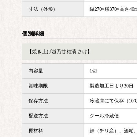
寸法（外形）
縦270×横370×高さ40
個別詳細
【焼き上げ越乃甘粕漬 さけ】
内容量
1切
賞味期限
製造加工日より30日
保存方法
冷蔵庫にて保存（10
配送方法
クール冷蔵便
原材料
鮭（チリ産）、酒粕