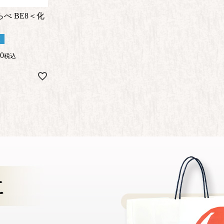
べ BE8＜化
便
80
税込