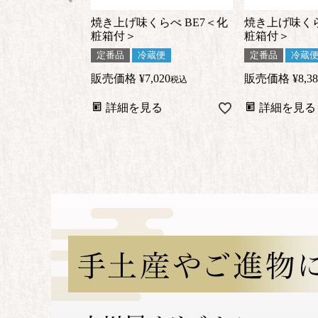
焼き上げ味くらべ BE7＜化
焼き上げ味くら
粧箱付＞
粧箱付＞
定番品
冷蔵便
定番品
冷蔵
販売価格
¥
7,020
販売価格
¥
8,3
税込
詳細を見る
詳細を見る