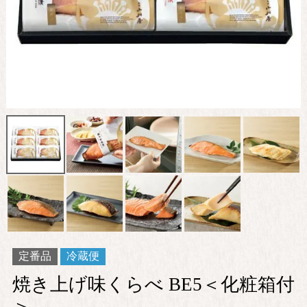
定番品
冷蔵便
焼き上げ味くらべ BE5＜化粧箱付
＞