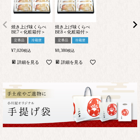
焼き上げ味くらべ
焼き上げ味くらべ
BE7＜化粧箱付＞
BE8＜化粧箱付＞
定番品
冷蔵便
定番品
冷蔵便
¥
7,020
¥
8,380
税込
税込
詳細を見る
詳細を見る