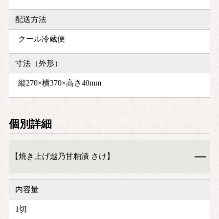
配送方法
クール冷蔵便
寸法（外形）
縦270×横370×高さ40mm
個別詳細
【焼き上げ越乃甘粕漬 さけ】
内容量
1切