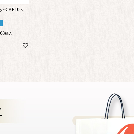
べ BE10＜
便
368
税込