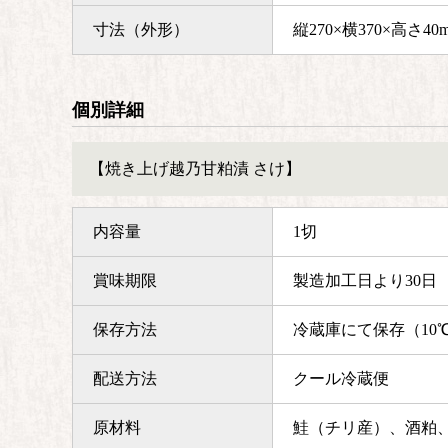
寸法（外形）
縦270×横370×高さ40
個別詳細
【焼き上げ越乃甘粕漬 さけ】
内容量
1切
賞味期限
製造加工日より30日
保存方法
冷蔵庫にて保存（10
配送方法
クール冷蔵便
原材料
鮭（チリ産）、酒粕