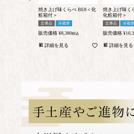
焼き上げ味くらべ BE8＜化
焼き上げ味くら
粧箱付＞
化粧箱付＞
定番品
冷蔵便
定番品
冷蔵
販売価格
¥
8,380
販売価格
¥
10,
税込
詳細を見る
詳細を見る