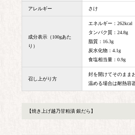
アレルギー
さけ
エネルギー：262kcal
タンパク質：24.8g
成分表示（100gあた
脂質：16.3g
り）
炭水化物：4.1g
食塩相当量：0.9g
封を開けてそのまま
召し上がり方
温める場合は耐熱容
【焼き上げ越乃甘粕漬 銀だら】