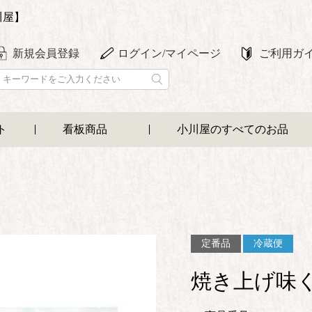
川屋】
新規会員登録
ログイン/マイページ
ご利用ガ
ト
看板商品
小川屋のすべてのお品
定番品
冷蔵便
焼き上げ味く