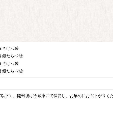
 さけ×2袋
 銀だら×2袋
 さけ×2袋
 銀だら×2袋
℃以下）。
開封後は冷蔵庫にて保管し、お早めにお召上がりく