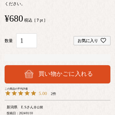
ください。
¥
680
税込
[
7
pt ]
お気に入り
買い物かごに入れる
5.00
2
新潟県 E.S
非公開
投稿日
2024/01/10