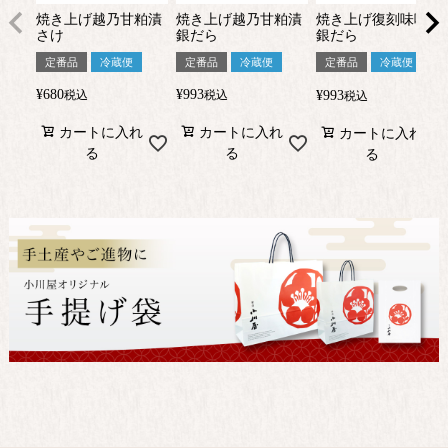
焼き上げ越乃甘粕漬
焼き上げ越乃甘粕漬
焼き上げ復刻味噌漬
さけ
銀だら
銀だら
定番品
冷蔵便
定番品
冷蔵便
定番品
冷蔵便
¥
680
¥
993
¥
993
税込
税込
税込
カートに入れ
カートに入れ
カートに入れ
る
る
る