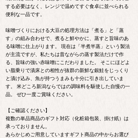
する必要はなく、レンジで温めてすぐ食卓に並べられる
便利な一品です。
味噌づくりにおける大豆の処理方法は「煮る」と「蒸
す」の組み合わせで、煮ると鮮やかに、蒸すと旨味のあ
る味噌に仕上がります。 現在は「半煮半蒸」という製法
が主流ですが、私たちは昔ながらの蒸す製法だけで作
る、旨味の強い赤味噌にこだわりました。 そこにほどよ
い脂乗りで漬床との相性が抜群の新鮮な銀鮭をじっくり
と漬け込み、魚が持つうまみも十分に引き出していま
す。 米どころ新潟ならではの調味料を駆使した自慢の一
品。 ぜひ一度ご賞味ください。
【ご確認ください】
複数の単品商品のギフト対応（化粧箱包装、掛け紙）は
承っておりません。
あらかじめご用意していますギフト商品の中からお選び