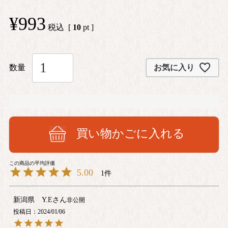
¥
993
税込
[
10
pt ]
お気に入り
買い物かごに入れる
5.00
1
新潟県 Y.E
非公開
投稿日
2024/01/06