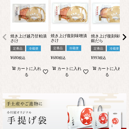
焼き上げ復刻味噌漬
焼き上げ越乃甘粕漬
焼き上げ復刻味噌漬
さけ
さけ
銀だら
定番品
冷蔵便
定番品
冷蔵便
定番品
冷蔵便
¥
680
¥
680
¥
993
税込
税込
税込
カートに入れ
カートに入れ
カートに入れ
る
る
る