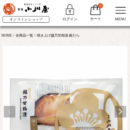
0
カート
ログイン
MENU
HOME
全商品一覧
焼き上げ越乃甘粕漬 銀だら