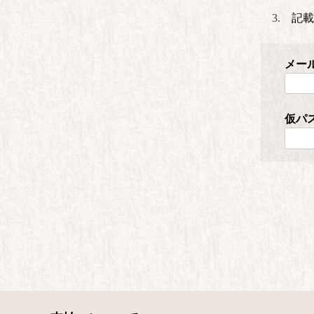
記載
メー
仮パ