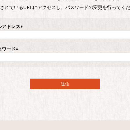
されているURLにアクセスし、パスワードの変更を行ってく
ルアドレス
(
必
須
スワード
)
(
必
須
)
送信