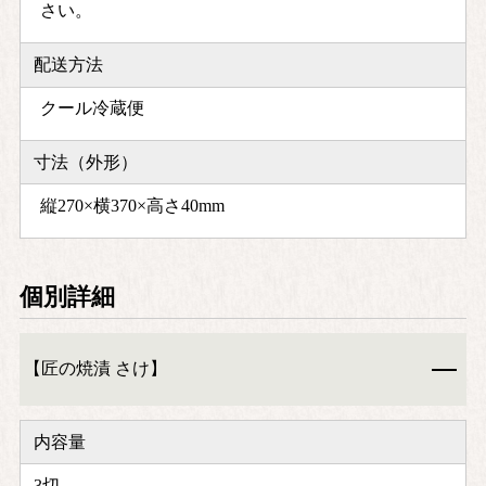
さい。
配送方法
クール冷蔵便
寸法（外形）
縦270×横370×高さ40mm
個別詳細
【匠の焼漬 さけ】
内容量
3切