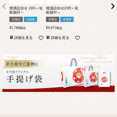
焼漬詰合せ ZH5＜化
焼漬詰合せZH9＜化
粧箱付＞
粧箱付＞
定番品
冷蔵便
定番品
冷蔵便
¥
5,788
¥
9,871
税込
税込
詳細を見る
詳細を見る