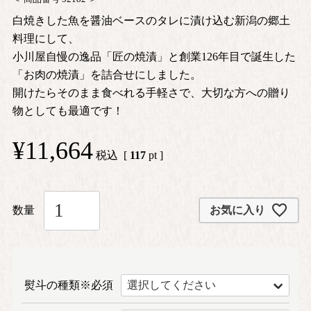
白焼きした魚を醤油ベースのタレに漬け込む新潟の郷土
料理にして、
小川屋自慢の逸品「匠の焼漬」と創業126年目で誕生した
「お肉の焼漬」を詰合せにしました。
開けたらそのまま食べれる手軽さで、大切な方への贈り
物としても最適です！
¥
11,664
税込
[
117
pt ]
お気に入り
熨斗の種類※必須