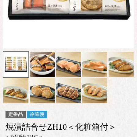
定番品
冷蔵便
焼漬詰合せZH10＜化粧箱付＞
商品番号
52182