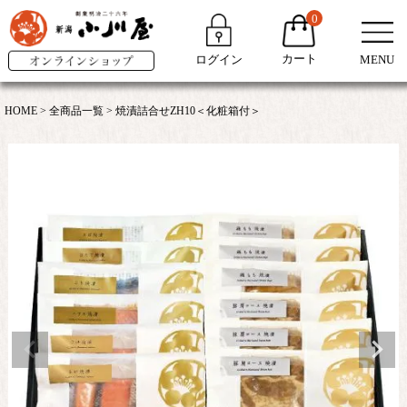
0
カート
ログイン
MENU
HOME
全商品一覧
焼漬詰合せZH10＜化粧箱付＞