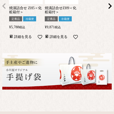
焼漬詰合せ ZH5＜化
焼漬詰合せZH9＜化
粧箱付＞
粧箱付＞
定番品
冷蔵便
定番品
冷蔵便
¥
5,788
¥
9,871
税込
税込
詳細を見る
詳細を見る