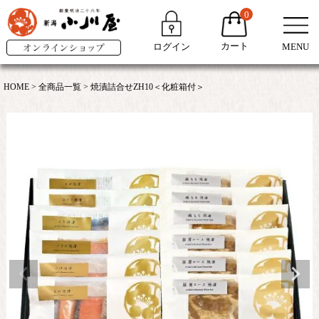
0
カート
ログイン
MENU
HOME
全商品一覧
焼漬詰合せZH10＜化粧箱付＞