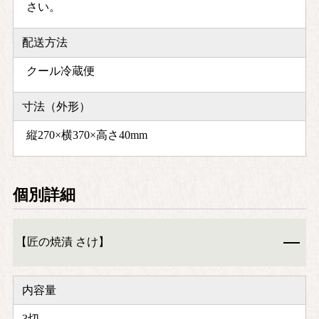
さい。
配送方法
クール冷蔵便
寸法（外形）
縦270×横370×高さ40mm
個別詳細
【匠の焼漬 さけ】
内容量
3切