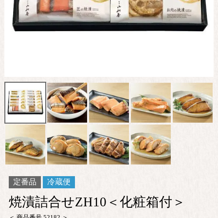
定番品
冷蔵便
焼漬詰合せZH10＜化粧箱付＞
商品番号
52182