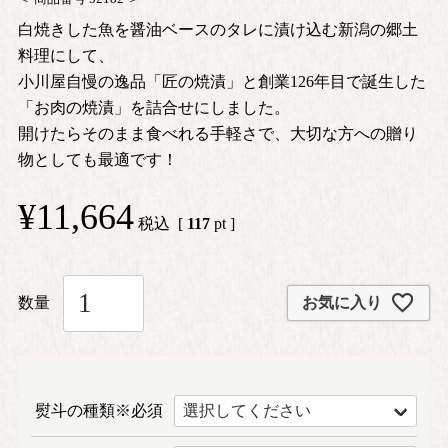
白焼きした魚を醤油ベースのタレに漬け込む新潟の郷土
料理にして、
小川屋自慢の逸品「匠の焼漬」と創業126年目で誕生した
「お肉の焼漬」を詰合せにしました。
開けたらそのまま食べれる手軽さで、大切な方への贈り
物としても最適です！
¥
11,664
税込
[
117
pt ]
お気に入り
熨斗の種類※必須