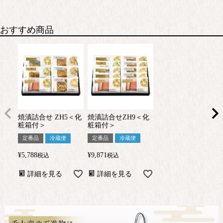
おすすめ商品
焼漬詰合せ ZH5＜化
焼漬詰合せZH9＜化
粧箱付＞
粧箱付＞
定番品
冷蔵便
定番品
冷蔵便
¥
5,788
¥
9,871
税込
税込
詳細を見る
詳細を見る