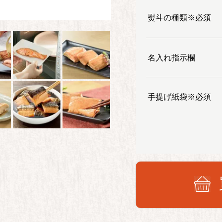
熨斗の種類※必須
名入れ指示欄
手提げ紙袋※必須