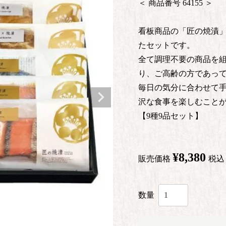
商品番号
64155
看板商品の「匠の焼漬
たセットです。
全て調理不要の商品を
り、ご高齢の方であっ
毎日の気分に合わせて手
沢な食事を楽しむこと
【9種9品セット】
¥
8,380
販売価格
税込