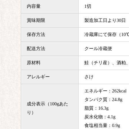
内容量
1切
賞味期限
製造加工日より30日
保存方法
冷蔵庫にて保存（10
配送方法
クール冷蔵便
原材料
鮭（チリ産）、酒粕
アレルギー
さけ
エネルギー：262kcal
タンパク質：24.8g
成分表示（100gあた
脂質：16.3g
り）
炭水化物：4.1g
食塩相当量：0.9g