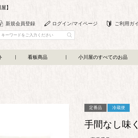
川屋】
新規会員登録
ログイン/マイページ
ご利用ガ
ト
看板商品
小川屋のすべてのお品
定番品
冷蔵便
手間なし味く