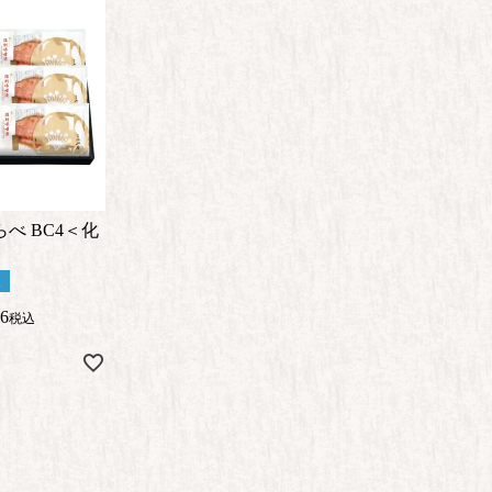
べ BC4＜化
便
06
税込