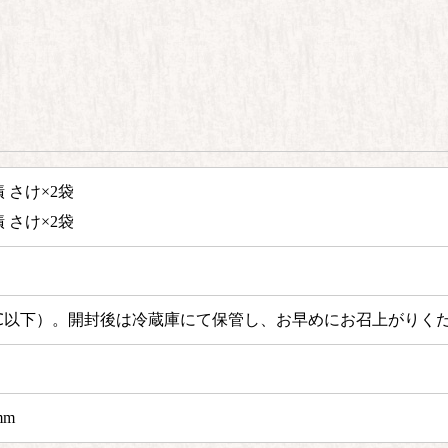
 さけ×2袋
 さけ×2袋
℃以下）。
開封後は冷蔵庫にて保管し、お早めにお召上がりく
mm