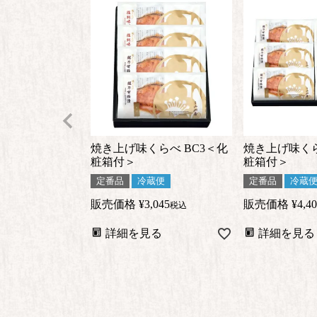
焼き上げ味くらべ BC3＜化
焼き上げ味くら
粧箱付＞
粧箱付＞
定番品
冷蔵便
定番品
冷蔵
販売価格
¥
3,045
販売価格
¥
4,4
税込
詳細を見る
詳細を見る