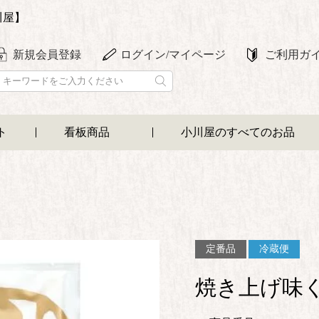
川屋】
新規会員登録
ログイン/マイページ
ご利用ガ
ト
看板商品
小川屋のすべてのお品
定番品
冷蔵便
焼き上げ味く