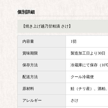
個別詳細
【焼き上げ越乃甘粕漬 さけ】
内容量
1切
賞味期限
製造加工日より30日
保存方法
冷蔵庫にて保存（10
配送方法
クール冷蔵便
原材料
鮭（チリ産）、酒粕
アレルギー
さけ