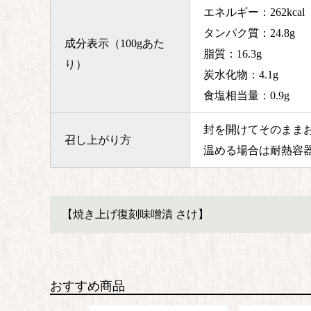
エネルギー：262kcal
タンパク質：24.8g
成分表示（100gあた
脂質：16.3g
り）
炭水化物：4.1g
食塩相当量：0.9g
封を開けてそのまま
召し上がり方
温める場合は耐熱容
【焼き上げ復刻味噌漬 さけ】
おすすめ商品