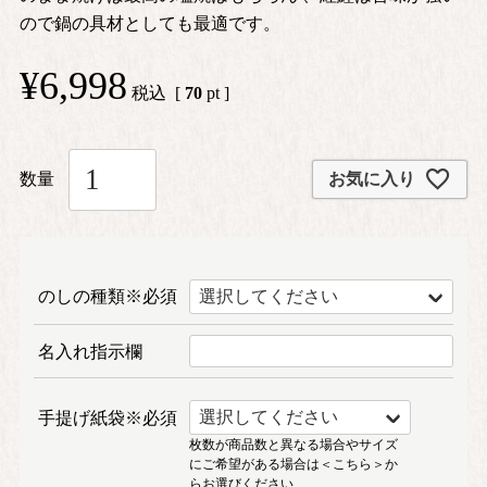
ので鍋の具材としても最適です。
¥
6,998
税込
[
70
pt ]
お気に入り
のしの種類※必須
名入れ指示欄
手提げ紙袋※必須
枚数が商品数と異なる場合やサイズ
にご希望がある場合は
＜こちら＞
か
らお選びください