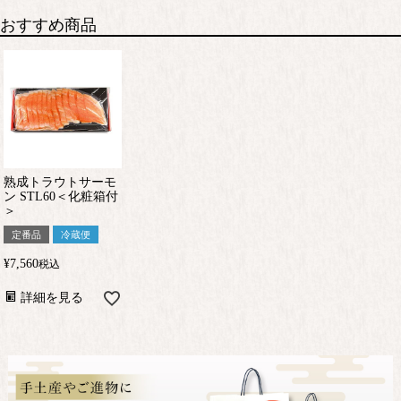
おすすめ商品
熟成トラウトサーモ
ン STL60＜化粧箱付
＞
定番品
冷蔵便
¥
7,560
税込
詳細を見る