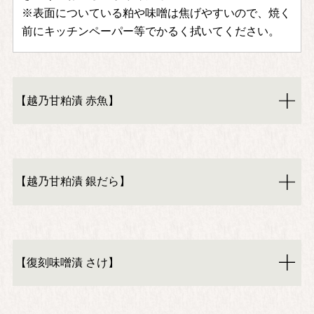
※表面についている粕や味噌は焦げやすいので、焼く
前にキッチンペーパー等でかるく拭いてください。
【越乃甘粕漬 赤魚】
【越乃甘粕漬 銀だら】
【復刻味噌漬 さけ】