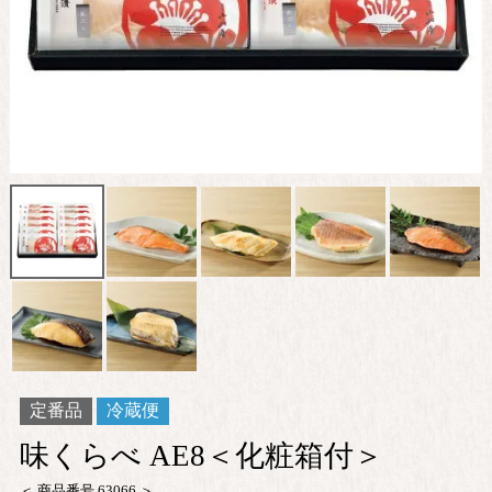
定番品
冷蔵便
味くらべ AE8＜化粧箱付＞
商品番号
63066