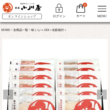
0
カート
ログイン
MENU
HOME
全商品一覧
味くらべ AE8＜化粧箱付＞