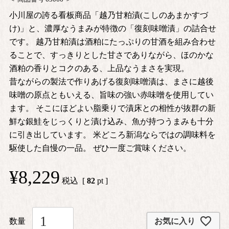
小川屋の誇る看板商品「越乃甘粕漬(こしのあまかすづ
け)」と、濃厚なうまみが特徴の「復刻味噌漬」の詰合せ
です。 越乃甘粕漬は酒粕にたっぷりの甘酒を組み合わせ
ることで、すっきりとした甘さでありながら、ほのかな
酒粕の香りとコクのある、上品なうまさを実現。
昔ながらの製法で作りあげる復刻味噌漬は、まさに越後
味噌の原点ともいえる、旨味の強い赤味噌を使用してい
ます。 そこにほどよい脂乗りで漬床との相性が抜群の新
鮮な銀鮭をじっくりと漬け込み、魚が持つうまみも十分
に引き出しています。 米どころ新潟ならではの調味料を
駆使した自慢の一品。 ぜひ一度ご賞味ください。
¥
8,229
税込
[
82
pt ]
お気に入り