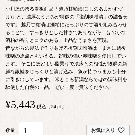
小川屋の誇る看板商品「越乃甘粕漬(こしのあまかすづ
け)」と、濃厚なうまみが特徴の「復刻味噌漬」の詰合せ
です。 越乃甘粕漬は酒粕にたっぷりの甘酒を組み合わせ
ることで、すっきりとした甘さでありながら、ほのかな
酒粕の香りとコクのある、上品なうまさを実現。
昔ながらの製法で作りあげる復刻味噌漬は、まさに越後
味噌の原点ともいえる、旨味の強い赤味噌を使用してい
ます。 そこにほどよい脂乗りで漬床との相性が抜群の新
鮮な銀鮭をじっくりと漬け込み、魚が持つうまみも十分
に引き出しています。 米どころ新潟ならではの調味料を
駆使した自慢の一品。 ぜひ一度ご賞味ください。
¥
5,443
税込
[
54
pt ]
お気に入り