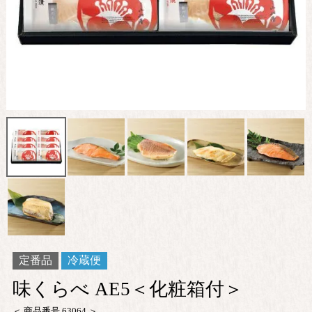
定番品
冷蔵便
味くらべ AE5＜化粧箱付＞
商品番号
63064