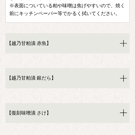
※表面についている粕や味噌は焦げやすいので、焼く
前にキッチンペーパー等でかるく拭いてください。
【越乃甘粕漬 赤魚】
【越乃甘粕漬 銀だら】
【復刻味噌漬 さけ】