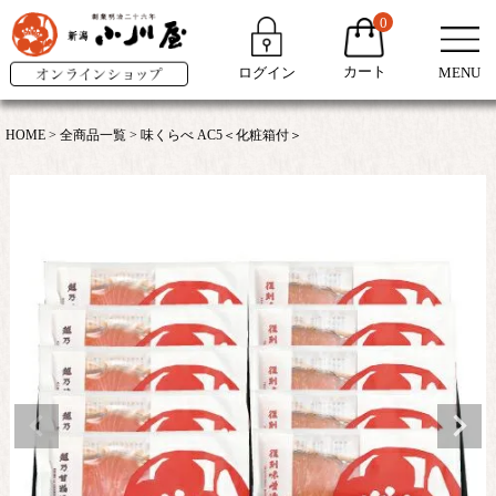
0
カート
ログイン
MENU
HOME
全商品一覧
味くらべ AC5＜化粧箱付＞