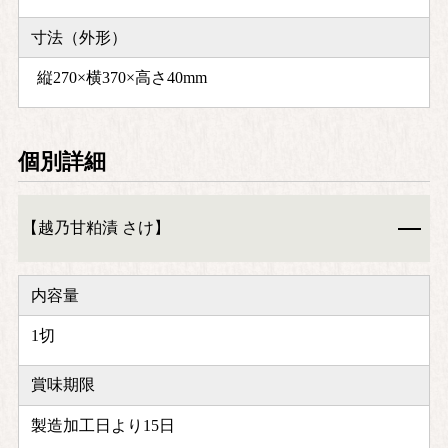
寸法（外形）
縦270×横370×高さ40mm
個別詳細
【越乃甘粕漬 さけ】
内容量
1切
賞味期限
製造加工日より15日