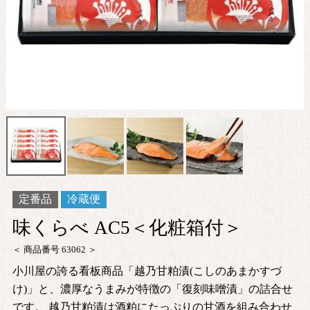
定番品
冷蔵便
味くらべ AC5＜化粧箱付＞
商品番号
63062
小川屋の誇る看板商品「越乃甘粕漬(こしのあまかすづ
け)」と、濃厚なうまみが特徴の「復刻味噌漬」の詰合せ
です。 越乃甘粕漬は酒粕にたっぷりの甘酒を組み合わせ