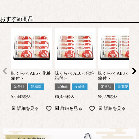
おすすめ商品
味くらべ AE5＜化粧
味くらべ AE6＜化粧
味くらべ AE8＜化粧
箱付＞
箱付＞
箱付＞
定番品
冷蔵便
定番品
冷蔵便
定番品
冷蔵便
¥
5,443
¥
6,436
¥
8,229
税込
税込
税込
詳細を見る
詳細を見る
詳細を見る